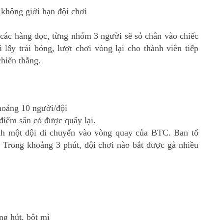
 không giới hạn đội chơi
 các hàng dọc, từng nhóm 3 người sẽ sỏ chân vào chiếc
 lấy trái bóng, lượt chơi vòng lại cho thành viên tiếp
chiến thắng.
hoảng 10 người/đội
điểm sân cỏ được quây lại.
nh một đội di chuyển vào vòng quay của BTC. Ban tổ
. Trong khoảng 3 phút, đội chơi nào bắt được gà nhiều
ng hút, bột mì