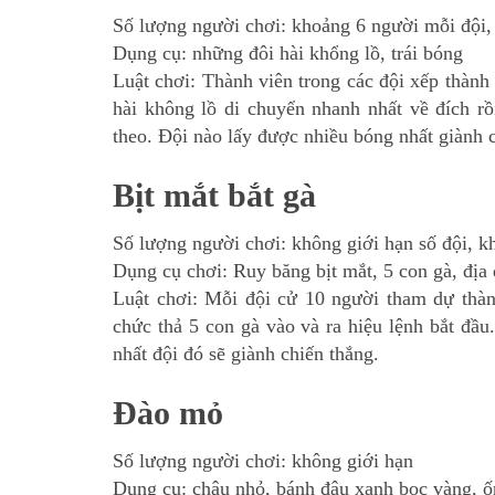
Số lượng người chơi: khoảng 6 người mỗi đội,
Dụng cụ: những đôi hài khổng lồ, trái bóng
Luật chơi: Thành viên trong các đội xếp thành
hài không lồ di chuyển nhanh nhất về đích rồi
theo. Đội nào lấy được nhiều bóng nhất giành 
Bịt mắt bắt gà
Số lượng người chơi: không giới hạn số đội, k
Dụng cụ chơi: Ruy băng bịt mắt, 5 con gà, địa 
Luật chơi: Mỗi đội cử 10 người tham dự thà
chức thả 5 con gà vào và ra hiệu lệnh bắt đầu
nhất đội đó sẽ giành chiến thắng.
Đào mỏ
Số lượng người chơi: không giới hạn
Dụng cụ: chậu nhỏ, bánh đậu xanh bọc vàng, ố