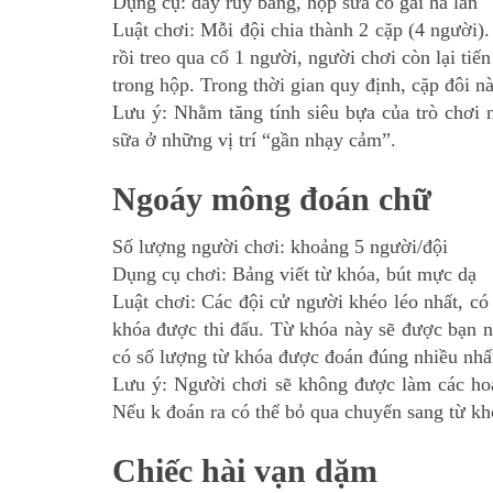
Dụng cụ: dây ruy băng, hộp sữa cô gái hà lan
Luật chơi: Mỗi đội chia thành 2 cặp (4 người)
rồi treo qua cổ 1 người, người chơi còn lại tiế
trong hộp. Trong thời gian quy định, cặp đôi n
Lưu ý: Nhằm tăng tính siêu bựa của trò chơi
sữa ở những vị trí “gần nhạy cảm”.
Ngoáy mông đoán chữ
Số lượng người chơi: khoảng 5 người/đội
Dụng cụ chơi: Bảng viết từ khóa, bút mực dạ
Luật chơi: Các đội cử người khéo léo nhất, c
khóa được thi đấu. Từ khóa này sẽ được bạn n
có số lượng từ khóa được đoán đúng nhiều nhất
Lưu ý: Người chơi sẽ không được làm các hoạ
Nếu k đoán ra có thể bỏ qua chuyển sang từ k
Chiếc hài vạn dặm