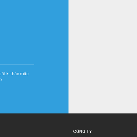
bất kì thắc mắc
p.
CÔNG TY