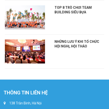
TOP 8 TRÒ CHƠI TEAM
BUILDING SIÊU BỰA
NHỮNG LƯU Ý KHI TỔ CHỨC
HỘI NGHỊ, HỘI THẢO
THÔNG TIN LIÊN HỆ
138 Trần Bình, Hà Nội